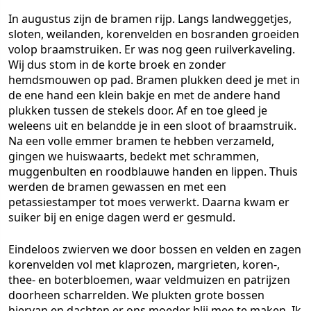
In augustus zijn de bramen rijp. Langs landweggetjes,
sloten, weilanden, korenvelden en bosranden groeiden
volop braamstruiken. Er was nog geen ruilverkaveling.
Wij dus stom in de korte broek en zonder
hemdsmouwen op pad. Bramen plukken deed je met in
de ene hand een klein bakje en met de andere hand
plukken tussen de stekels door. Af en toe gleed je
weleens uit en belandde je in een sloot of braamstruik.
Na een volle emmer bramen te hebben verzameld,
gingen we huiswaarts, bedekt met schrammen,
muggenbulten en roodblauwe handen en lippen. Thuis
werden de bramen gewassen en met een
petassiestamper tot moes verwerkt. Daarna kwam er
suiker bij en enige dagen werd er gesmuld.
Eindeloos zwierven we door bossen en velden en zagen
korenvelden vol met klaprozen, margrieten, koren-,
thee- en boterbloemen, waar veldmuizen en patrijzen
doorheen scharrelden. We plukten grote bossen
hiervan en dachten er ons moeder blij mee te maken. Ik