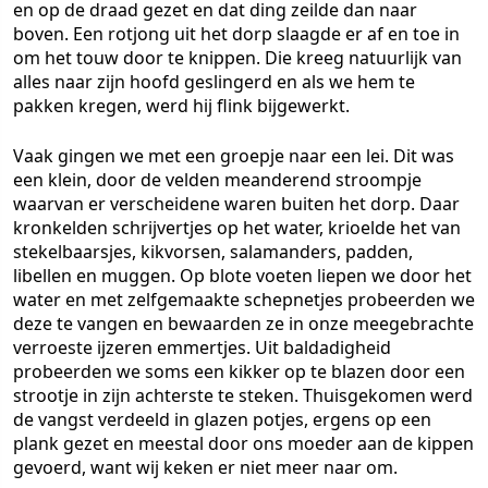
en op de draad gezet en dat ding zeilde dan naar
boven. Een rotjong uit het dorp slaagde er af en toe in
om het touw door te knippen. Die kreeg natuurlijk van
alles naar zijn hoofd geslingerd en als we hem te
pakken kregen, werd hij flink bijgewerkt.
Vaak gingen we met een groepje naar een lei. Dit was
een klein, door de velden meanderend stroompje
waarvan er verscheidene waren buiten het dorp. Daar
kronkelden schrijvertjes op het water, krioelde het van
stekelbaarsjes, kikvorsen, salamanders, padden,
libellen en muggen. Op blote voeten liepen we door het
water en met zelfgemaakte schepnetjes probeerden we
deze te vangen en bewaarden ze in onze meegebrachte
verroeste ijzeren emmertjes. Uit baldadigheid
probeerden we soms een kikker op te blazen door een
strootje in zijn achterste te steken. Thuisgekomen werd
de vangst verdeeld in glazen potjes, ergens op een
plank gezet en meestal door ons moeder aan de kippen
gevoerd, want wij keken er niet meer naar om.