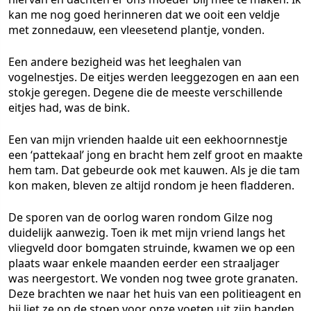
kan me nog goed herinneren dat we ooit een veldje
met zonnedauw, een vleesetend plantje, vonden.
Een andere bezigheid was het leeghalen van
vogelnestjes. De eitjes werden leeggezogen en aan een
stokje geregen. Degene die de meeste verschillende
eitjes had, was de bink.
Een van mijn vrienden haalde uit een eekhoornnestje
een ‘pattekaal’ jong en bracht hem zelf groot en maakte
hem tam. Dat gebeurde ook met kauwen. Als je die tam
kon maken, bleven ze altijd rondom je heen fladderen.
De sporen van de oorlog waren rondom Gilze nog
duidelijk aanwezig. Toen ik met mijn vriend langs het
vliegveld door bomgaten struinde, kwamen we op een
plaats waar enkele maanden eerder een straaljager
was neergestort. We vonden nog twee grote granaten.
Deze brachten we naar het huis van een politieagent en
hij liet ze op de stoep voor onze voeten uit zijn handen