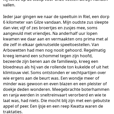
vallen.
Ieder jaar gingen we naar de speeltuin in Riel, een dorp
6 kilometer van Gilze vandaan. Mijn oudste zus sleepte
dan vier, vijf of zes broertjes en zusjes mee, soms
aangevuld met vriendjes. Na anderhalf uur lopen
kwamen we daar aan en vermaakten ons prima met al
die zelf in elkaar geknutselde speeltoestellen. Van
Arbowetten had men nog nooit gehoord. Regelmatig
kreeg iemand een schommel tegen zijn hoofd,
bezeerde zijn benen aan de familiewip, kreeg een
bloedneus als hij van de rollende ton kukelde of uit het
klimtouw viel. Soms ontstonden er vechtpartijen over
wie ergens aan de beurt was. Een wondje meer of
minder was gewoon en even blazen en een pleister of
doekje deden wonderen. Meegebrachte boterhammen
en ranja werden in sneltreinvaart verorberd en wie te
laat was, had niets. Die mocht blij zijn met een gebutste
appel of peer. Een ijsje en een reep Kwatta waren de
traktaties.