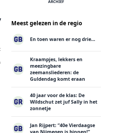
ARCHIEF
y
Meest gelezen in de regio
En toen waren er nog drie…
t
Kraampjes, lekkers en
n
meezingbare
zeemansliederen: de
Guldendag komt eraan
40 jaar voor de klas: De
Wildschut zet juf Sally in het
zonnetje
Jan Rijpert: “40e Vierdaagse
van Nijmegen is binnen!”