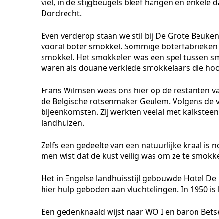
viel, in de stijgbeugels bleef hangen en enkele d
Dordrecht.
Even verderop staan we stil bij De Grote Beuk
vooral boter smokkel. Sommige boterfabrieken 
smokkel. Het smokkelen was een spel tussen 
waren als douane verklede smokkelaars die hoopt
Frans Wilmsen wees ons hier op de restanten va
de Belgische rotsenmaker Geulem. Volgens de ve
bijeenkomsten. Zij werkten veelal met kalksteen
landhuizen.
Zelfs een gedeelte van een natuurlijke kraal is n
men wist dat de kust veilig was om ze te smokk
Het in Engelse landhuisstijl gebouwde Hotel De 
hier hulp geboden aan vluchtelingen. In 1950 is
Een gedenknaald wijst naar WO I en baron Betsen