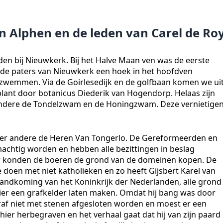
n Alphen en de leden van Carel de Ro
en bij Nieuwkerk. Bij het Halve Maan ven was de eerste
n de paters van Nieuwkerk een hoek in het hoofdven
zwemmen. Via de Goirlesedijk en de golfbaan komen we ui
lant door botanicus Diederik van Hogendorp. Helaas zijn
ndere de Tondelzwam en de Honingzwam. Deze vernietige
nder andere de Heren Van Tongerlo. De Gereformeerden en
achtig worden en hebben alle bezittingen in beslag
r konden de boeren de grond van de domeinen kopen. De
doen met niet katholieken en zo heeft Gijsbert Karel van
standkoming van het Koninkrijk der Nederlanden, alle grond
ier een grafkelder laten maken. Omdat hij bang was door
raf niet met stenen afgesloten worden en moest er een
hier herbegraven en het verhaal gaat dat hij van zijn paard