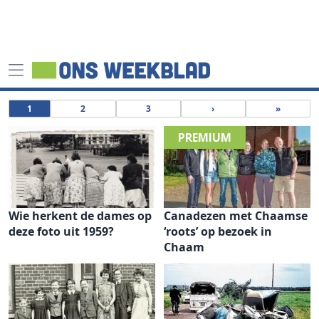
1
2
3
›
»
Wie herkent de dames op
Canadezen met Chaamse
deze foto uit 1959?
‘roots’ op bezoek in
Chaam