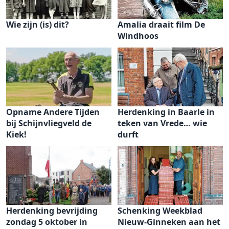
Wie zijn (is) dit?
Amalia draait film De
Windhoos
Opname Andere Tijden
Herdenking in Baarle in
bij Schijnvliegveld de
teken van Vrede… wie
Kiek!
durft
Herdenking bevrijding
Schenking Weekblad
zondag 5 oktober in
Nieuw-Ginneken aan het