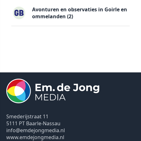
Avonturen en observaties in Goirle en
ommelanden (2)
Smederijstraat 11
5111 PT Baarle-Nassau
info@emdejongmedia.nl
www.emdejongmedia.nl