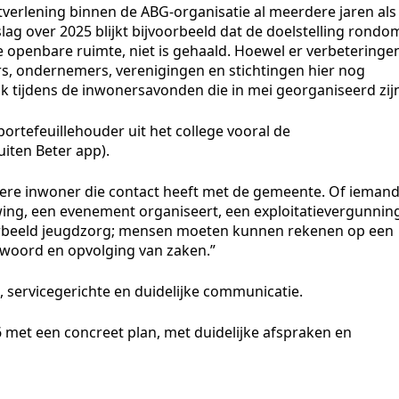
stverlening binnen de ABG-organisatie al meerdere jaren als
ag over 2025 blijkt bijvoorbeeld dat de doelstelling rondo
 openbare ruimte, niet is gehaald. Hoewel er verbeteringe
ers, ondernemers, verenigingen en stichtingen hier nog
k tijdens de inwonersavonden die in mei georganiseerd zij
ortefeuillehouder uit het college vooral de
iten Beter app).
edere inwoner die contact heeft met de gemeente. Of ieman
ng, een evenement organiseert, een exploitatievergunnin
oorbeeld jeugdzorg; mensen moeten kunnen rekenen op een
woord en opvolging van zaken.”
, servicegerichte en duidelijke communicatie.
6 met een concreet plan, met duidelijke afspraken en