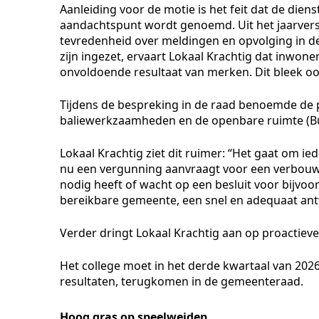
Aanleiding voor de motie is het feit dat de dien
aandachtspunt wordt genoemd. Uit het jaarversl
tevredenheid over meldingen en opvolging in de
zijn ingezet, ervaart Lokaal Krachtig dat inwon
onvoldoende resultaat van merken. Dit bleek oo
Tijdens de bespreking in de raad benoemde de p
baliewerkzaamheden en de openbare ruimte (Bu
Lokaal Krachtig ziet dit ruimer: “Het gaat om i
nu een vergunning aanvraagt voor een verbouwi
nodig heeft of wacht op een besluit voor bijv
bereikbare gemeente, een snel en adequaat ant
Verder dringt Lokaal Krachtig aan op proactieve
Het college moet in het derde kwartaal van 202
resultaten, terugkomen in de gemeenteraad.
Hoog gras op speelweiden