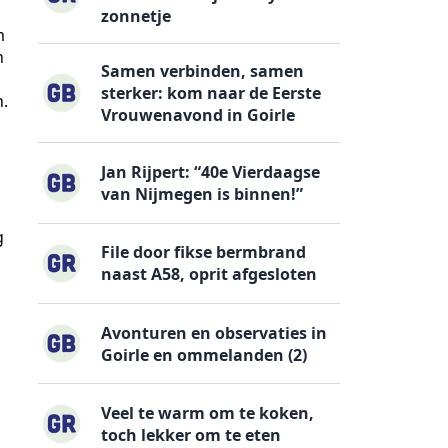
zonnetje
m
n
Samen verbinden, samen
sterker: kom naar de Eerste
n.
Vrouwenavond in Goirle
Jan Rijpert: “40e Vierdaagse
van Nijmegen is binnen!”
d
g
File door fikse bermbrand
naast A58, oprit afgesloten
Avonturen en observaties in
Goirle en ommelanden (2)
Veel te warm om te koken,
toch lekker om te eten