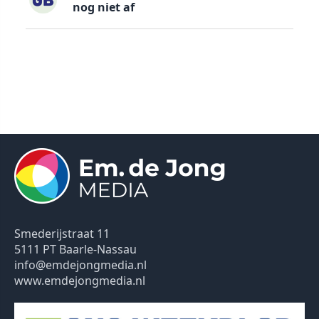
nog niet af
Smederijstraat 11
5111 PT Baarle-Nassau
info@emdejongmedia.nl
www.emdejongmedia.nl