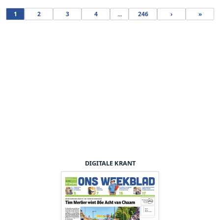
1
2
3
4
...
246
›
»
DIGITALE KRANT