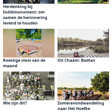
Herdenking bij
Indiëmonument: om
samen de herinnering
levend te houden
Roestige vlooi van de
Uit Chaam: Badtas
maand
Wie zijn dit?
Zomeravondwandeling
naar Het Hoefke