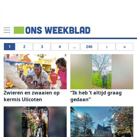
1
2
3
4
...
246
›
»
Zwieren en zwaaien op
“Ik heb ’t altijd graag
kermis Ulicoten
gedaan”